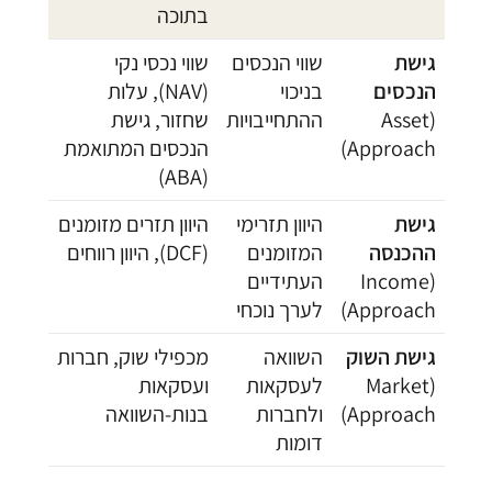
בתוכה
גישת
שווי הנכסים
שווי נכסי נקי
הנכסים
בניכוי
(NAV), עלות
(Asset
ההתחייבויות
שחזור, גישת
Approach)
הנכסים המתואמת
(ABA)
גישת
היוון תזרימי
היוון תזרים מזומנים
ההכנסה
המזומנים
(DCF), היוון רווחים
(Income
העתידיים
Approach)
לערך נוכחי
גישת השוק
השוואה
מכפילי שוק, חברות
(Market
לעסקאות
ועסקאות
Approach)
ולחברות
בנות-השוואה
דומות