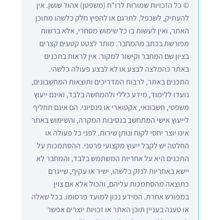
© כל הזכויות שמורות לרו"ח (משפטן) אהוד שושן. אין
להעתיק, לשכפל, לתרגם או להפיץ חלק כלשהו מתוכן
האתר, ואין לעשות בו כל שימוש מסחרי, אלא ברשות
מפורשת בכתב מהמחבר. מותר לצטט קטעים קצרים
בציון שם המחבר וקישור למקור. אין לראות בתכנים
באתר כהמלצה לבצע או לא לבצע פעולה כלשהי.
התכנים באתר, לרבות המדריכים ותוצאות המחשבונים,
נועדו ללימוד, מידע כללי ולהמחשה בלבד, ואינם ייעוץ
משפטי, חשבונאי, אקטוארי או פנסיוני. הם אינם תחליף
לייעוץ אישי המתחשב בנסיבות המקרה, והשימוש באתר
אינו יוצר יחסי לקוח ונותן שירות. לפני כל פעולה או
החלטה יש לקבל ייעוץ מקצועי פרטני. ההסתמכות על
התכנים היא על אחריות המשתמש בלבד, והמחבר לא
יישא באחריות לנזק כלשהו, ישיר או עקיף, שייגרם
כתוצאה מהסתמכות עליהם, והכול אלא אם צוין
במפורש אחרת. המידע נכון למועד פרסומו. בכל שאלה
או טענה בעניין תוכן האתר או זכויות יוצרים אפשר