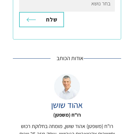
A
l
t
אודות הכותב
e
r
n
a
t
i
אהוד שושן
v
e
רו"ח (משפטן)
:
רו"ח (משפטן) אהוד שושן, מומחה בחלוקת רכוש
וחישובים אקטואריים בגירושין. עוסק מזה 25 שנים