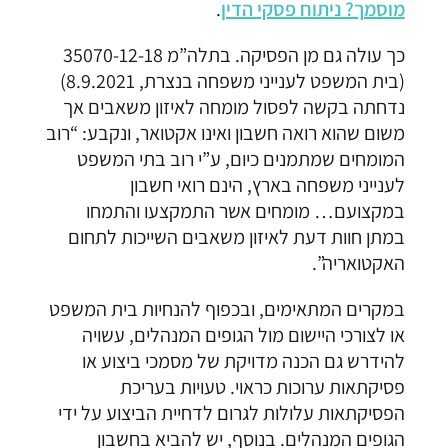
מוסמך? ניתוח פסקי הדין
.
כך עולה גם מן הפסיקה. בתלה”מ 35070-12-18
(בית המשפט לענייני משפחה בנצרת, 8.9.2021)
נדחתה בקשה לפסול מומחה לאיזון משאבים אך
משום שהוא רואה חשבון ואינו אקטואר, ונקבע: “רוב
המומחים שמתמנים כיום, ע”י רוב בתי המשפט
לענייני משפחה בארץ, הינם רואי חשבון
במקצועם… מומחים אשר התמקצעו והתמחו
במתן חוות דעת לאיזון משאבים השייכות לתחום
האקטואריה”.
במקרים המתאימים, ובכפוף להנחיות בית המשפט
או לצורכי היישום מול הגופים המנהלים, עשויה
להידרש גם הכנה מדויקת של מסמכי ביצוע או
פסיקתאות ערוכות כראוי. טעויות בעריכת
הפסיקתאות עלולות לגרום לדחיית הביצוע על ידי
הגופים המנהלים. בנוסף, יש להביא בחשבון