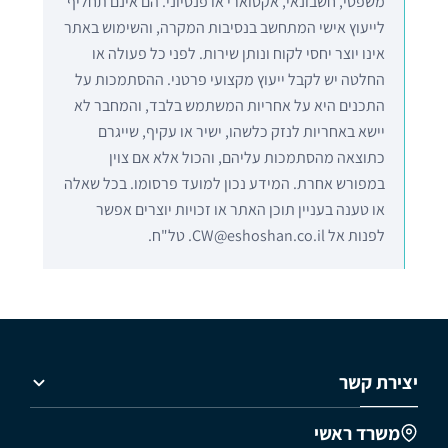
משפטי, חשבונאי, אקטוארי או פנסיוני. הם אינם תחליף
לייעוץ אישי המתחשב בנסיבות המקרה, והשימוש באתר
אינו יוצר יחסי לקוח ונותן שירות. לפני כל פעולה או
החלטה יש לקבל ייעוץ מקצועי פרטני. ההסתמכות על
התכנים היא על אחריות המשתמש בלבד, והמחבר לא
יישא באחריות לנזק כלשהו, ישיר או עקיף, שייגרם
כתוצאה מהסתמכות עליהם, והכול אלא אם צוין
במפורש אחרת. המידע נכון למועד פרסומו. בכל שאלה
או טענה בעניין תוכן האתר או זכויות יוצרים אפשר
לפנות אל CW@eshoshan.co.il. טל"ח.
יצירת קשר
משרד ראשי