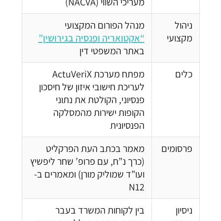
מעריכי השווי (NACVA)
ניהול
מנהל הפורום המקצועי
מקצועי
“אקטואריה ופנסיה בגירושין”
באתר המשפטי דין
כלים
מפתח מערכת ActuVeriX
לעריכת חישובי איזון של חיסכון
פנסיוני, הקולטת את נתוני
הקופות ישירות מהמסלקה
הפנסיונית
פרסומים
מאמר בכתב העת הפרקליט
(כרך נ”ח, עם פרופ’ שחר ליפשיץ
ועו”ד שמוליק מורן) ומאמרים ב-
N12
ניסיון
בין לקוחות המשרד בעבר