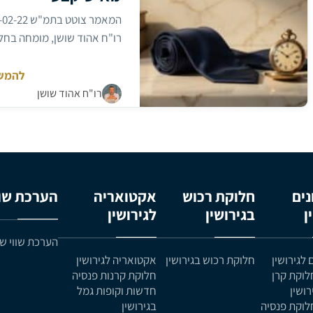
ערוץ
10
רו"ח אהוד שושן, מומחה בחלו
במנגנון הפנסיה התקציבית של
הקצבה המועברת לבן הזוג לשע
להמש
תרגיל
מס פשוט, אך…
רו"ח אהוד שושן
המס
מחבר:
בחלוקת
הפנסיה
התקציב
בגירושין
מאיש
קבע
ים
חלוקת רכוש
אקטואריה
הערכת שוו
ן
בגירושין
לגירושין
הערכת שווי ש
לגירושין
חלוקת רכוש בגירושין
אקטואריה לגירושין
לוקת קרן
חלוקת קרנות פנסיה
רושין
חדשות וקופות גמל
לוקת פנסיה
בגירושין