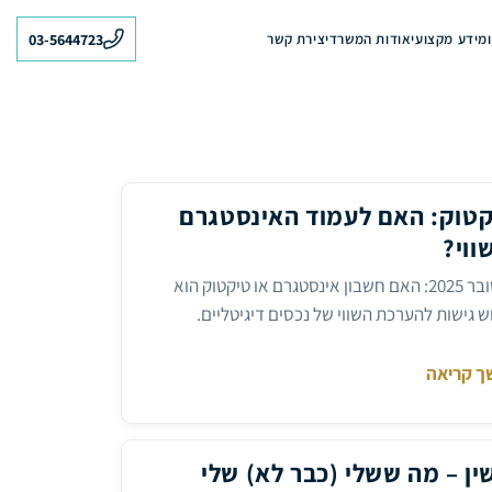
מידע מקצועי
אודות המשרד
יצירת קשר
03-5644723
יקטוק: האם לעמוד האינסטגרם
ווי?
מאמר שפורסם ב-N12, אוקטובר 2025: האם חשבון אינסטגרם או טיקטוק הוא
ש גישות להערכת השווי של נכסים דיגיטליים.
ך קריאה
ק:
ין – מה ששלי (כבר לא) שלי
גרם