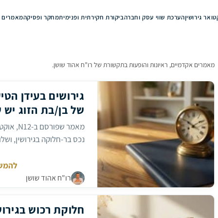
ואר גירושין
הערכת שווי עסק וחברה
ביקורת חקירתית ופנימית
מחקר ופסיקה
מאמרים ו
מאמרים אקדמיים, ראיונות והופעות בתקשורת של רו”ח אהוד שושן.
גירושים בעידן הט
של בן/בת הזוג יש ש
נכס בר-חלוקה בגירושין, ושלו
להמש
גירושים
רו"ח אהוד שושן
בעידן
מחבר:
הטיקטו
האם
לעמוד
חלוקת רכוש בגירוש
האינסט