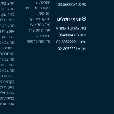
הערכת שווי
תקציבית ב
פקס: 03-5600084
ביקורת חקירתית
מחשבון הי
ופנימית
בגירושין: 
סניף ירושלים
מחקר ופסיקה
במקום לח
מידע מקצועי
מחשבון ח
בית אהרון, האופה 4
אודות המשרד
ירושלים 9548004
יצירת קשר
בגירושין
מדיניות פרטיות
טלפון: 02-8052222
מחשבון נכ
ופערים ב
פקס: 02-8052221
השתכרות ב
מחשבון הע
עסק בגירו
מחשבון מז
רשימת ה
לקראת גיר
לאסוף לפנ
שמתחילי
בדיקת חו
אקטוארית