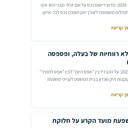
מאמר שפורסם ב-N12, ינואר 2026: מדוע רישום נכס על שם אחד מבני הזוג אינו
נהלות משותפת לאורך זמן הופכת נכס לבר-איזון.
ך קריאה
לא רווחיות של בעלה, ופספסה
מאמר שפורסם ב-N12, יולי 2026: על ההבדל בין "אפס היום" לבין "אפס לתמיד"
עקבות תיק שנדון בבית המשפט לענייני משפחה
ך קריאה
השפעת מועד הקרע על חלוקת