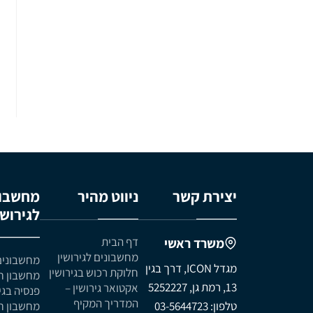
יצירת קשר
ניווט מהיר
מחשבונ
לגירושי
דף הבית
משרד ראשי
מחשבונים לגירושין
מחשבונים 
מגדל ICON, דרך בגין
חלוקת רכוש בגירושין
מחשבון ח
13, רמת גן, 5252227
אקטואר גירושין –
פנסיה בגי
המדריך המקיף
טלפון: 03-5644723
מחשבון ח