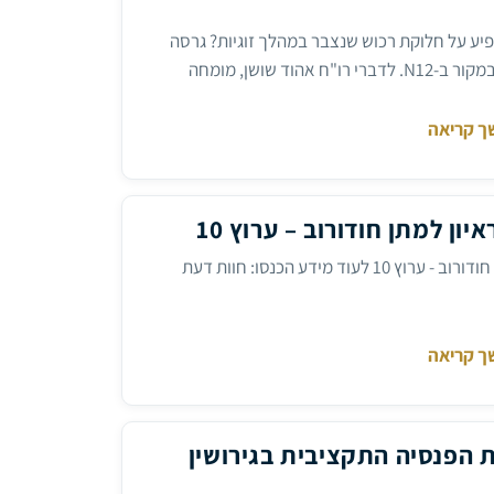
ה
פיע על חלוקת רכוש שנצבר במהלך זוגיות? גרסה
מורחבת של מאמר שפורסם במקור ב-N12. לדברי רו"ח אהוד שושן, מומחה
ריים בגירושין, מועד הקרע הוא קו הגבול שקובע
וכמה ימים לכאן או לכאן עשויים לשנות חלוקה בשווי
ך קריאה
ון למתן חודורוב – ערוץ 10
רו"ח אהוד שושן בראיון למתן חודורוב - ערוץ 10 לעוד מידע הכנסו: חוות דעת
ות
ך קריאה
 הפנסיה התקציבית בגירושין