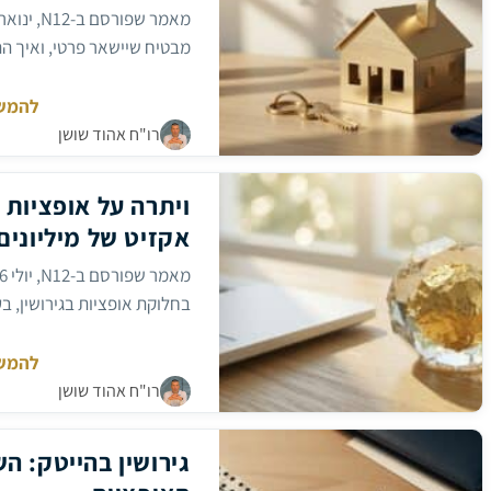
של
בן/בת
מבטיח שיישאר פרטי, ואיך הת
הזוג
יש
שווי?
להמש
חלוקת
רו"ח אהוד שושן
רכוש
מחבר:
בגירושין
–
מה
ויתרה על אופציות 
ששלי
אקזיט של מיליונים
(כבר
לא)
שלי
בחלוקת אופציות בגירושין, ב
בבאר שבע.
להמש
ויתרה
רו"ח אהוד שושן
על
מחבר:
אופציות
לא
רווחיות
גירושין בהייטק: 
של
בעלה,