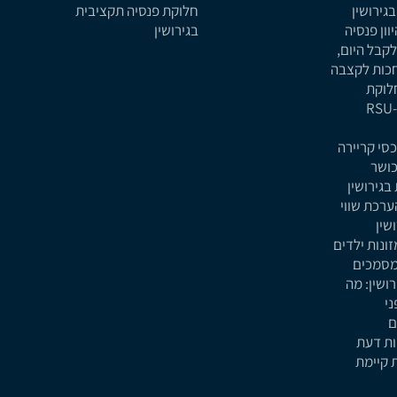
גירושין
חלוקת פנסיה תקציבית
וון פנסיה
בגירושין
לקבל היום,
כות לקצבה
לוקת
אופציות ו-RSU
סי קריירה
כושר
גירושין
רכת שווי
שין
ונות ילדים
מסמכים
ושין: מה
י
ם
ות דעת
 קיימת