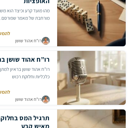
האופציות
ופספס
אקזיט
מהו מועד קרע וכיצד הוא מש
של
מיליונים
בחלוקת רכוש וחישובים אקטוא
אילו אופציות נכנסות לאיזון, 
להמש
גירושין
ניכר. כשמדובר בחלוקת…
רו"ח אהוד שושן
בהייטק:
מחבר:
השפעת
מועד
הקרע
רו”ח אהוד שושן בראי
על
חלוקת
האופצי
כלכליות וחלוקת רכוש
להמש
רו”ח
רו"ח אהוד שושן
אהוד
מחבר:
שושן
בראיון
למתן
תרגיל המס בחלוקת
חודורוב
מאיש קבע
–