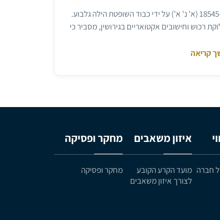
המאמר צוטט בתמ"ש 18545-02-22 (א' נ' א') על ידי כבוד השופטת הילה גלבוע.
קת רכוש וחישובים אקטואריים בגירושין, מסביר כי
 אנשי קבע קיים תכנון מס פסול שמקטין את
בר, ויש לבדוק אותו לפני אישור הפסיקתא. תרגיל
ך קריאה
ית
י
איזון משאבים
מחקר ופסיקה
ל חברה
מועד הקרע הקובע
מחקר ופסיקה
לצורך איזון משאבים