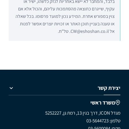
בלבד, והמחבר לא יישא באחריות לנזק כלשהו, ישיר או
עקיף, שייגרם כתוצאה מהסתמכות עליהם, והכול אלא אם
צוין במפורש אחרת. המידע נכון למועד פרסומו. בכל שאלה
או טענה בעניין תוכן האתר או זכויות יוצרים אפשר לפנות
אל CW@eshoshan.co.il. טל"ח.
יצירת קשר
משרד ראשי
מגדל ICON, דרך בגין 13, רמת גן, 5252227
טלפון: 03-5644723
פקס: 03-5600084