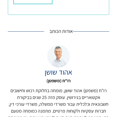
A
l
t
אודות הכותב
e
r
n
a
t
i
אהוד שושן
v
e
רו"ח (משפטן)
:
רו"ח (משפטן) אהוד שושן, מומחה בחלוקת רכוש וחישובים
אקטואריים בגירושין. עוסק מזה 25 שנים בביקורת
חשבונאית וכלכלית עבור משרדי ממשלה, משרדי עורכי דין,
חברות עסקיות ולקוחות פרטיים. מתמנה כמומחה מטעם