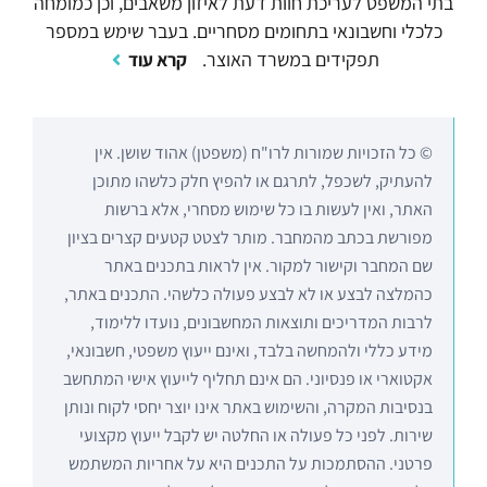
בתי המשפט לעריכת חוות דעת לאיזון משאבים, וכן כמומחה
כלכלי וחשבונאי בתחומים מסחריים. בעבר שימש במספר
תפקידים במשרד האוצר.
קרא עוד
© כל הזכויות שמורות לרו"ח (משפטן) אהוד שושן. אין
להעתיק, לשכפל, לתרגם או להפיץ חלק כלשהו מתוכן
האתר, ואין לעשות בו כל שימוש מסחרי, אלא ברשות
מפורשת בכתב מהמחבר. מותר לצטט קטעים קצרים בציון
שם המחבר וקישור למקור. אין לראות בתכנים באתר
כהמלצה לבצע או לא לבצע פעולה כלשהי. התכנים באתר,
לרבות המדריכים ותוצאות המחשבונים, נועדו ללימוד,
מידע כללי ולהמחשה בלבד, ואינם ייעוץ משפטי, חשבונאי,
אקטוארי או פנסיוני. הם אינם תחליף לייעוץ אישי המתחשב
בנסיבות המקרה, והשימוש באתר אינו יוצר יחסי לקוח ונותן
שירות. לפני כל פעולה או החלטה יש לקבל ייעוץ מקצועי
פרטני. ההסתמכות על התכנים היא על אחריות המשתמש